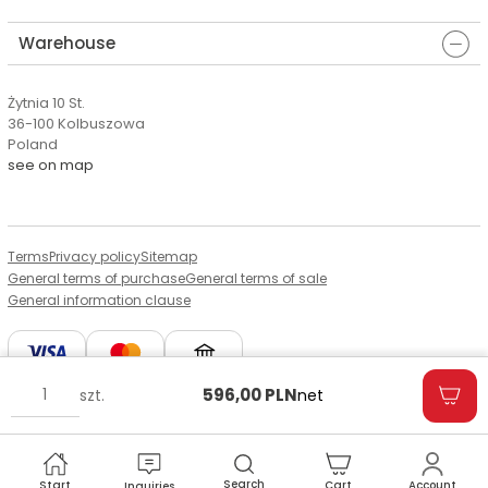
Warehouse
Żytnia 10 St.
36-100 Kolbuszowa
Poland
see on map
Terms
Privacy policy
Sitemap
General terms of purchase
General terms of sale
General information clause
596,00
PLN
szt.
net
© Copyright by Aserto, 2026
Search
Start
Cart
Account
Inquiries