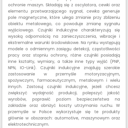
ochronie maszyn. Składają się z oscylatora, cewki oraz
elementu przetwarzającego sygnał, cewka generuje
pole magnetyczne, które ulega zmianie przy zbliżeniu
obiektu metalowego, co powoduje zmianę sygnału
wyjściowego. Czujniki indukcyjne charakteryzują się
wysoką odpornością na zanieczyszczenia, wibracje i
ekstremalne warunki środowiskowe. Na rynku występują
modele o odmiennym zasięgu detekcji, częstotliwości
pracy oraz stopniu ochrony, różne czujniki posiadają
inne kształty, wymiary, a także inne typy wyjść (PNP,
NPN, IO-Link). Czujniki indukcyjne znajdują szerokie
zastosowanie w przemyśle motoryzacyjnym,
spożywczym, farmaceutycznym, metalowym i wielu
innych. Zastosuj czujniki indukcyjne, jeżeli chcesz
zwiększyć wydajność produkcji, polepszyć jakość
wyrobów, poprawić poziom bezpieczeństwa na
zakładzie oraz obniżyć koszty utrzymania ruchu. W
przemyśle w Polsce wykorzystuje się te produkty
głównie w obszarach: automotive, maszynowym oraz
elektrotechnicznym.