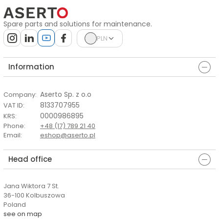
Spare parts and solutions for maintenance.
PLN
Information
Aserto Sp. z o.o
Company
:
8133707955
VAT ID
:
0000986895
KRS
:
Phone
:
+48 (17) 789 21 40
Email
:
eshop@aserto.pl
Head office
Jana Wiktora 7 St.
36-100 Kolbuszowa
Poland
see on map