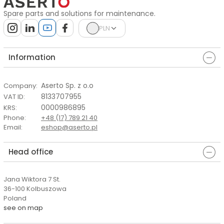
Spare parts and solutions for maintenance.
PLN
Information
Aserto Sp. z o.o
Company
:
8133707955
VAT ID
:
0000986895
KRS
:
Phone
:
+48 (17) 789 21 40
Email
:
eshop@aserto.pl
Head office
Jana Wiktora 7 St.
36-100 Kolbuszowa
Poland
see on map