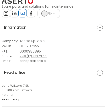
Spare parts and solutions for maintenance.
PLN
Information
Aserto Sp. z o.o
Company
:
8133707955
VAT ID
:
0000986895
KRS
:
Phone
:
+48 (17) 789 21 40
Email
:
eshop@aserto.pl
Head office
Jana Wiktora 7 St.
36-100 Kolbuszowa
Poland
see on map