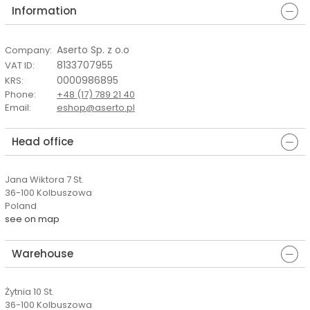
Information
Aserto Sp. z o.o
Company
:
8133707955
VAT ID
:
0000986895
KRS
:
Phone
:
+48 (17) 789 21 40
Email
:
eshop@aserto.pl
Head office
Jana Wiktora 7 St.
36-100 Kolbuszowa
Poland
see on map
Warehouse
Żytnia 10 St.
36-100 Kolbuszowa