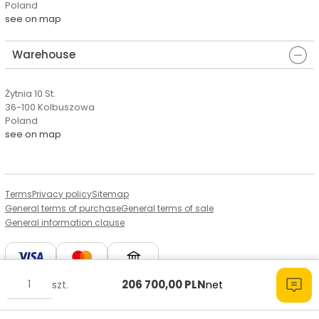
Poland
see on map
Warehouse
Żytnia 10 St.
36-100 Kolbuszowa
Poland
see on map
Terms
Privacy policy
Sitemap
General terms of purchase
General terms of sale
General information clause
206 700,00
PLN
szt.
net
© Copyright by Aserto, 2026