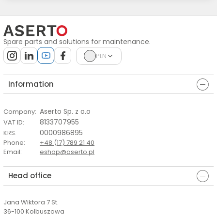
Spare parts and solutions for maintenance.
PLN
Information
Aserto Sp. z o.o
Company
:
8133707955
VAT ID
:
0000986895
KRS
:
Phone
:
+48 (17) 789 21 40
Email
:
eshop@aserto.pl
Head office
Jana Wiktora 7 St.
36-100 Kolbuszowa