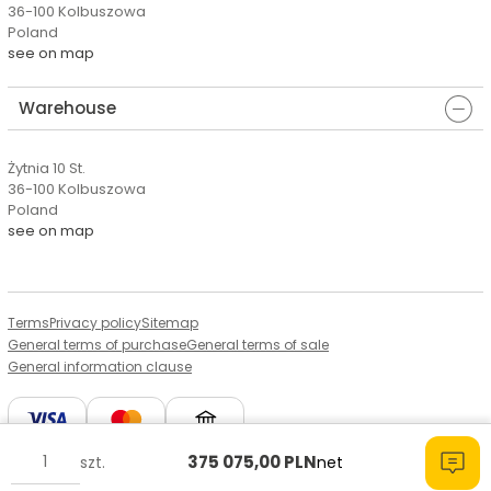
36-100 Kolbuszowa
Poland
see on map
Warehouse
Żytnia 10 St.
36-100 Kolbuszowa
Poland
see on map
Terms
Privacy policy
Sitemap
General terms of purchase
General terms of sale
General information clause
375 075,00
PLN
szt.
net
© Copyright by Aserto, 2026