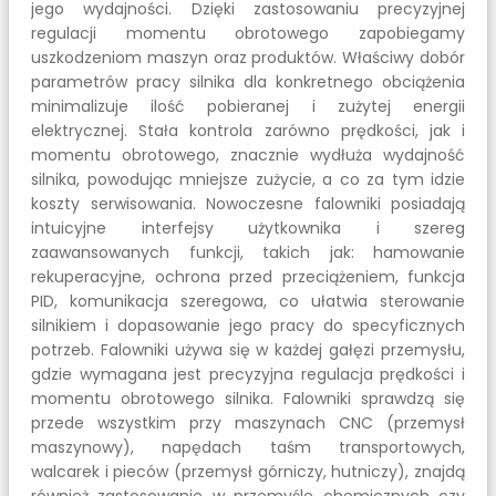
jego wydajności. Dzięki zastosowaniu precyzyjnej
regulacji momentu obrotowego zapobiegamy
uszkodzeniom maszyn oraz produktów. Właściwy dobór
parametrów pracy silnika dla konkretnego obciążenia
minimalizuje ilość pobieranej i zużytej energii
elektrycznej. Stała kontrola zarówno prędkości, jak i
momentu obrotowego, znacznie wydłuża wydajność
silnika, powodując mniejsze zużycie, a co za tym idzie
koszty serwisowania. Nowoczesne falowniki posiadają
intuicyjne interfejsy użytkownika i szereg
zaawansowanych funkcji, takich jak: hamowanie
rekuperacyjne, ochrona przed przeciążeniem, funkcja
PID, komunikacja szeregowa, co ułatwia sterowanie
silnikiem i dopasowanie jego pracy do specyficznych
potrzeb. Falowniki używa się w każdej gałęzi przemysłu,
gdzie wymagana jest precyzyjna regulacja prędkości i
momentu obrotowego silnika. Falowniki sprawdzą się
przede wszystkim przy maszynach CNC (przemysł
maszynowy), napędach taśm transportowych,
walcarek i pieców (przemysł górniczy, hutniczy), znajdą