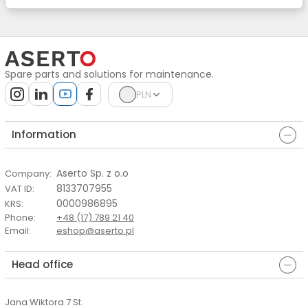
Spare parts and solutions for maintenance.
PLN
Information
Aserto Sp. z o.o
Company
:
8133707955
VAT ID
:
0000986895
KRS
:
Phone
:
+48 (17) 789 21 40
Email
:
eshop@aserto.pl
Head office
Jana Wiktora 7 St.