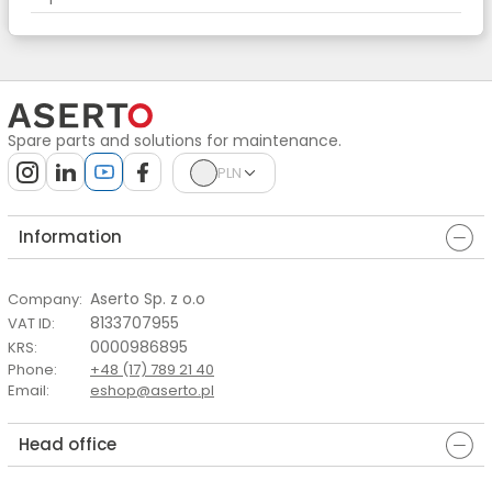
Spare parts and solutions for maintenance.
PLN
Information
Aserto Sp. z o.o
Company
:
8133707955
VAT ID
:
0000986895
KRS
:
Phone
:
+48 (17) 789 21 40
Email
:
eshop@aserto.pl
Head office