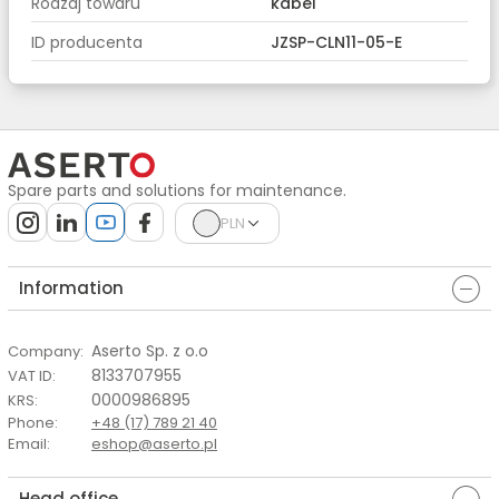
Rodzaj towaru
kabel
ID producenta
JZSP-CLN11-05-E
Spare parts and solutions for maintenance.
PLN
Information
Aserto Sp. z o.o
Company
:
8133707955
VAT ID
:
0000986895
KRS
:
Phone
:
+48 (17) 789 21 40
Email
:
eshop@aserto.pl
Head office