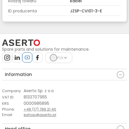
Rodzaj towaru
kabel
ID producenta
JZSP-CVI01-3-E
Spare parts and solutions for maintenance.
PLN
Information
Aserto Sp. z o.o
Company
:
8133707955
VAT ID
:
0000986895
KRS
:
Phone
:
+48 (17) 789 21 40
Email
:
eshop@aserto.pl
Head office