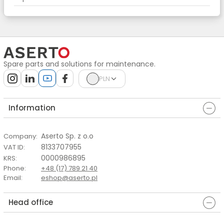
Spare parts and solutions for maintenance.
PLN
Information
Aserto Sp. z o.o
Company
:
8133707955
VAT ID
:
0000986895
KRS
:
Phone
:
+48 (17) 789 21 40
Email
:
eshop@aserto.pl
Head office