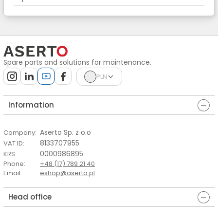
Spare parts and solutions for maintenance.
PLN
Information
Aserto Sp. z o.o
Company
:
8133707955
VAT ID
:
0000986895
KRS
:
Phone
:
+48 (17) 789 21 40
Email
:
eshop@aserto.pl
Head office