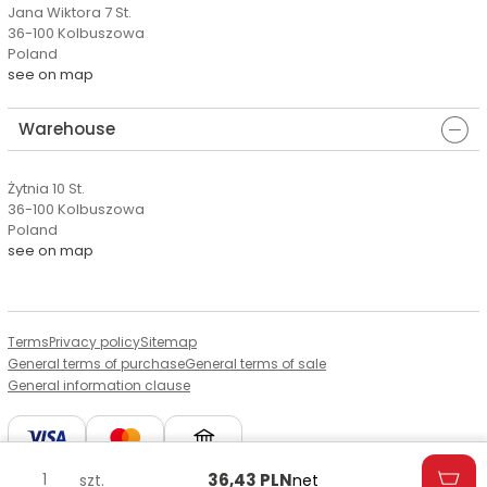
Jana Wiktora 7 St.
36-100 Kolbuszowa
Poland
see on map
Warehouse
Żytnia 10 St.
36-100 Kolbuszowa
Poland
see on map
Terms
Privacy policy
Sitemap
General terms of purchase
General terms of sale
General information clause
36,43
PLN
szt.
net
© Copyright by Aserto, 2026