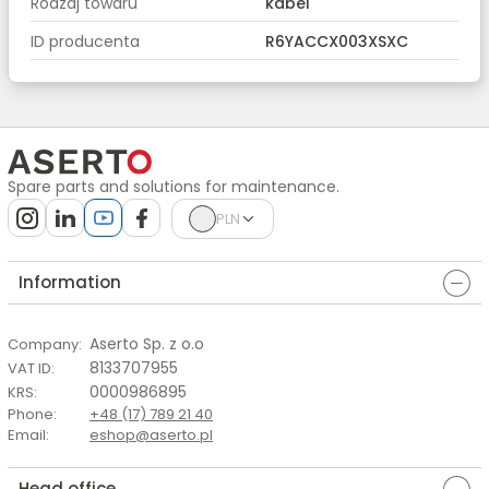
Rodzaj towaru
kabel
ID producenta
R6YACCX003XSXC
Spare parts and solutions for maintenance.
PLN
Information
Aserto Sp. z o.o
Company
:
8133707955
VAT ID
:
0000986895
KRS
:
Phone
:
+48 (17) 789 21 40
Email
:
eshop@aserto.pl
Head office