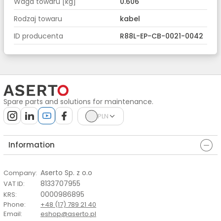
Waga towaru [kg]
0.606
Rodzaj towaru
kabel
ID producenta
R88L-EP-CB-0021-0042
Spare parts and solutions for maintenance.
PLN
Information
Aserto Sp. z o.o
Company
:
8133707955
VAT ID
:
0000986895
KRS
:
Phone
:
+48 (17) 789 21 40
Email
:
eshop@aserto.pl