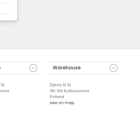
e
Warehouse
St.
Żytnia 10 St.
zowa
36-100 Kolbuszowa
Poland
see on map