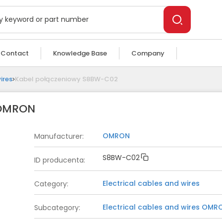
Contact
Knowledge Base
Company
ires
Kabel połączeniowy S8BW-C02
 OMRON
OMRON
Manufacturer
:
S8BW-C02
ID producenta
:
Electrical cables and wires
Category
:
Electrical cables and wires
OMR
Subcategory
: