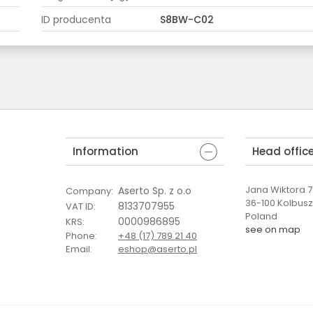
ID producenta
S8BW-C02
Information
Head offic
Jana Wiktora 7 
Aserto Sp. z o.o
Company
:
36-100 Kolbus
8133707955
VAT ID
:
Poland
0000986895
KRS
:
see on map
Phone
:
+48 (17) 789 21 40
Email
:
eshop@aserto.pl