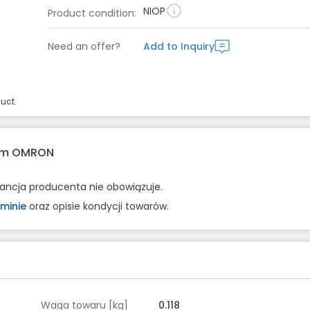
NIOP
Product condition
:
Need an offer?
Add to Inquiry
uct.
rem OMRON
rancja producenta nie obowiązuje.
minie
oraz opisie kondycji towarów.
Waga towaru [kg]
0.118