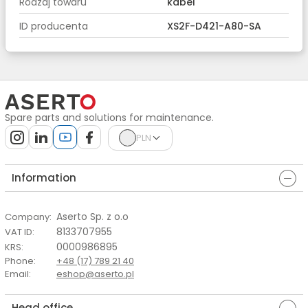
Rodzaj towaru
kabel
ID producenta
XS2F-D421-A80-SA
Spare parts and solutions for maintenance.
PLN
Information
Aserto Sp. z o.o
Company
:
8133707955
VAT ID
:
0000986895
KRS
:
Phone
:
+48 (17) 789 21 40
Email
:
eshop@aserto.pl
Head office