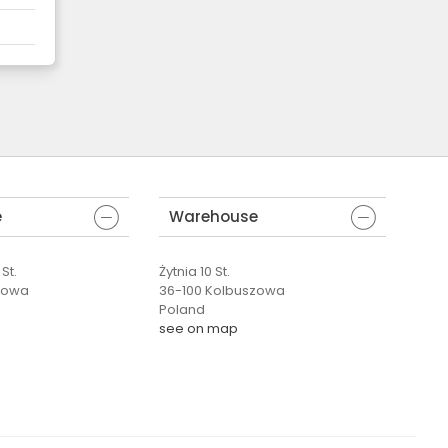
e
Warehouse
St.
Żytnia 10 St.
zowa
36-100 Kolbuszowa
Poland
see on map