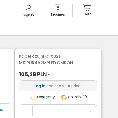
Cart
Inquiries
Sign in
Kabel czujnika XS2F-
M12PUR4A2MPLED OMRON
105,28
PLN
net
Log in
and see your prices
Dostępny
dni rob.: 10
ON