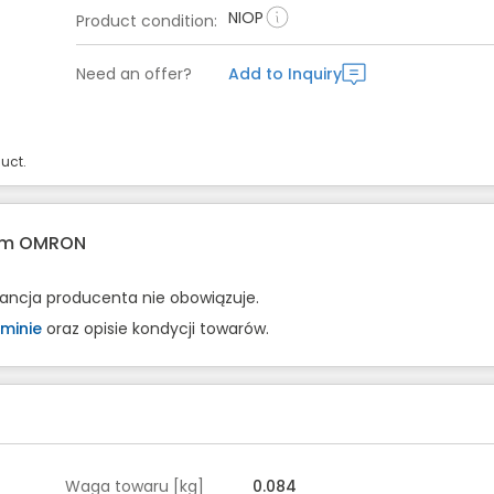
NIOP
Product condition
:
Need an offer?
Add to Inquiry
uct.
rem OMRON
rancja producenta nie obowiązuje.
minie
oraz opisie kondycji towarów.
Waga towaru [kg]
0.084