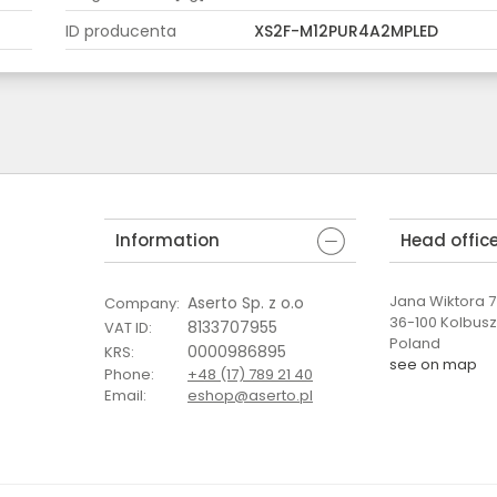
ID producenta
XS2F-M12PUR4A2MPLED
Information
Head offic
Jana Wiktora 7 
Aserto Sp. z o.o
Company
:
36-100 Kolbus
8133707955
VAT ID
:
Poland
0000986895
KRS
:
see on map
Phone
:
+48 (17) 789 21 40
Email
:
eshop@aserto.pl