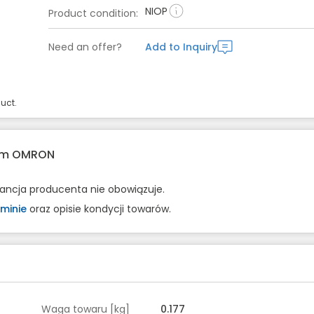
NIOP
Product condition
:
Need an offer?
Add to Inquiry
uct.
rem OMRON
rancja producenta nie obowiązuje.
minie
oraz opisie kondycji towarów.
Waga towaru [kg]
0.177