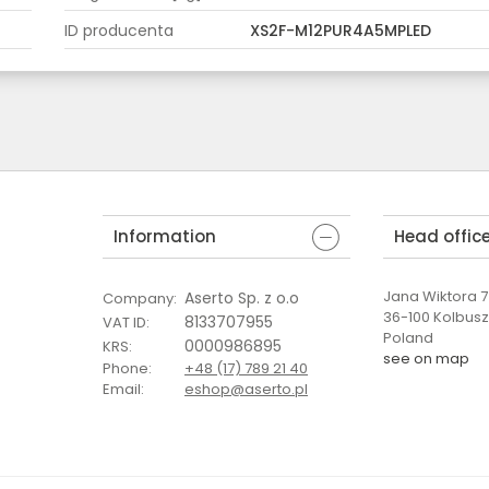
ID producenta
XS2F-M12PUR4A5MPLED
Information
Head offic
Jana Wiktora 7 
Aserto Sp. z o.o
Company
:
36-100 Kolbus
8133707955
VAT ID
:
Poland
0000986895
KRS
:
see on map
Phone
:
+48 (17) 789 21 40
Email
:
eshop@aserto.pl