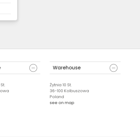
e
Warehouse
St.
Żytnia 10 St.
zowa
36-100 Kolbuszowa
Poland
see on map