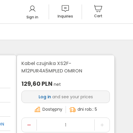
Cart
Inquiries
Sign in
Kabel czujnika XS2F-
M12PUR4A5MPLED OMRON
129,60
PLN
net
Log in
and see your prices
Dostępny
dni rob.: 5
ON