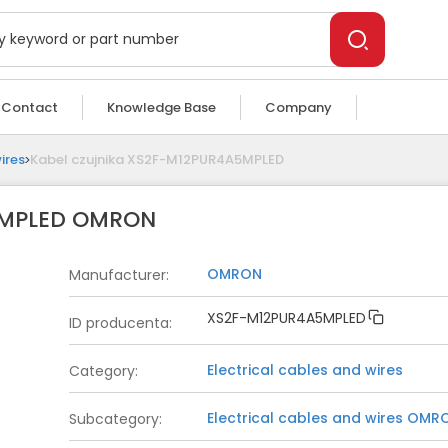
Contact
Knowledge Base
Company
ires
Kabel czujnika XS2F-M12PUR4A5MPLED
5MPLED OMRON
OMRON
Manufacturer
:
XS2F-M12PUR4A5MPLED
ID producenta
:
Electrical cables and wires
Category
:
Electrical cables and wires
OMR
Subcategory
: