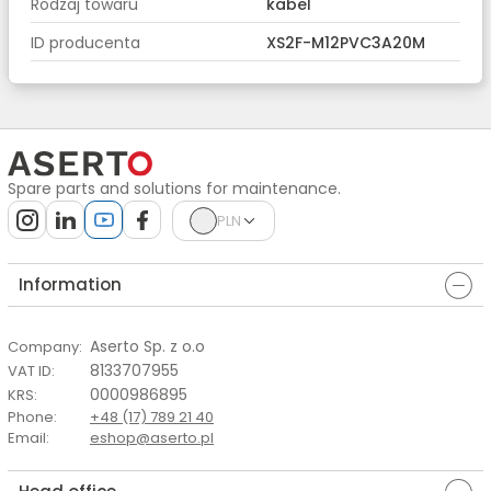
Rodzaj towaru
kabel
ID producenta
XS2F-M12PVC3A20M
Spare parts and solutions for maintenance.
PLN
Information
Aserto Sp. z o.o
Company
:
8133707955
VAT ID
:
0000986895
KRS
:
Phone
:
+48 (17) 789 21 40
Email
:
eshop@aserto.pl