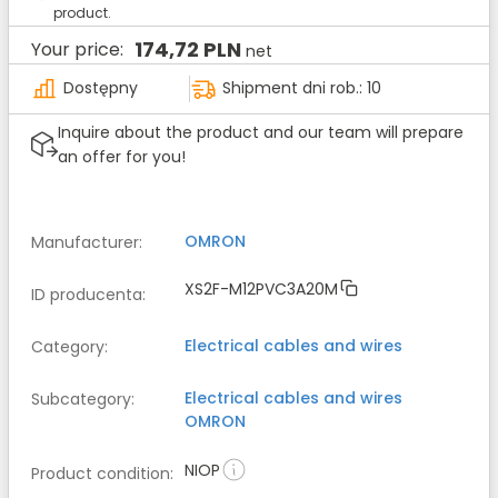
product.
174,72 PLN
Your price:
net
Dostępny
Shipment dni rob.: 10
Inquire about the product and our team will prepare
an offer for you!
OMRON
Manufacturer
:
XS2F-M12PVC3A20M
ID producenta
:
Electrical cables and wires
Category
:
Electrical cables and wires
Subcategory
:
OMRON
NIOP
Product condition
: