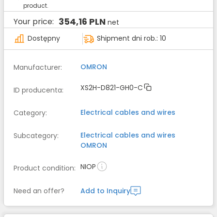
product.
354,16 PLN
Your price:
net
Dostępny
Shipment dni rob.: 10
OMRON
Manufacturer
:
XS2H-D821-GH0-C
ID producenta
:
Electrical cables and wires
Category
:
Electrical cables and wires
Subcategory
:
OMRON
NIOP
Product condition
:
Need an offer?
Add to Inquiry