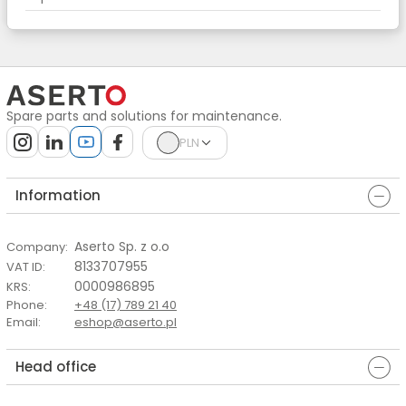
Spare parts and solutions for maintenance.
PLN
Information
Aserto Sp. z o.o
Company
:
8133707955
VAT ID
:
0000986895
KRS
:
Phone
:
+48 (17) 789 21 40
Email
:
eshop@aserto.pl
Head office