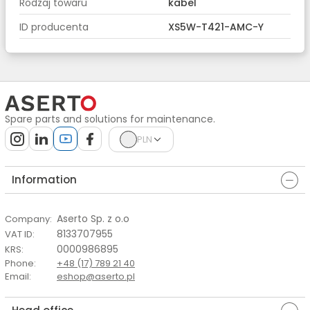
Rodzaj towaru
kabel
ID producenta
XS5W-T421-AMC-Y
Spare parts and solutions for maintenance.
PLN
Information
Aserto Sp. z o.o
Company
:
8133707955
VAT ID
:
0000986895
KRS
:
Phone
:
+48 (17) 789 21 40
Email
:
eshop@aserto.pl