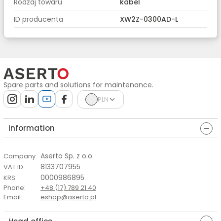
Rodzaj towaru
kabel
ID producenta
XW2Z-0300AD-L
Spare parts and solutions for maintenance.
PLN
Information
Aserto Sp. z o.o
Company
:
8133707955
VAT ID
:
0000986895
KRS
:
Phone
:
+48 (17) 789 21 40
Email
:
eshop@aserto.pl