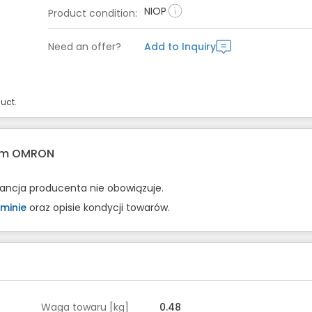
NIOP
Product condition
:
Need an offer?
Add to Inquiry
uct.
rem OMRON
rancja producenta nie obowiązuje.
minie
oraz opisie kondycji towarów.
Waga towaru [kg]
0.48