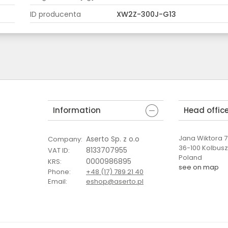
ID producenta
XW2Z-300J-G13
Information
Head offic
Jana Wiktora 7 
Aserto Sp. z o.o
Company
:
36-100 Kolbus
8133707955
VAT ID
:
Poland
0000986895
KRS
:
see on map
Phone
:
+48 (17) 789 21 40
Email
:
eshop@aserto.pl