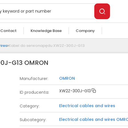
Contact
Knowledge Base
Company
ires
Kabel do serwonapędu XW2Z-300J-G13
00J-G13 OMRON
OMRON
Manufacturer
:
XW2Z-300J-G13
ID producenta
:
Electrical cables and wires
Category
:
Electrical cables and wires
OMR
Subcategory
: