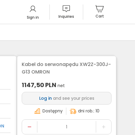
Cart
Inquiries
Sign in
Kabel do serwonapędu XW2Z-300J-
G13 OMRON
1147,50
PLN
net
Log in
and see your prices
Dostępny
dni rob.: 10
ON