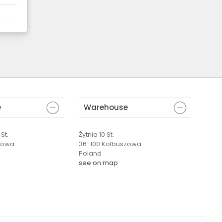
e
Warehouse
St.
Żytnia 10 St.
zowa
36-100 Kolbuszowa
Poland
see on map