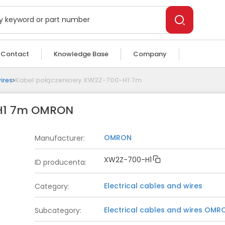
Contact
Knowledge Base
Company
ires
Kabel połączeniowy XW2Z-700-H1 7m
-H1 7m OMRON
OMRON
Manufacturer
:
XW2Z-700-H1
ID producenta
:
Electrical cables and wires
Category
:
Electrical cables and wires
OMR
Subcategory
: