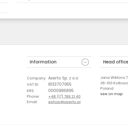
Information
Head offic
Jana Wiktora 7 
Aserto Sp. z o.o
Company
:
36-100 Kolbus
8133707955
VAT ID
:
Poland
0000986895
KRS
:
see on map
Phone
:
+48 (17) 789 21 40
Email
:
eshop@aserto.pl