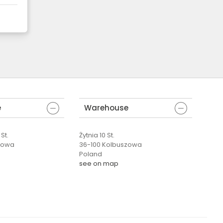
e
Warehouse
St.
Żytnia 10 St.
zowa
36-100 Kolbuszowa
Poland
see on map