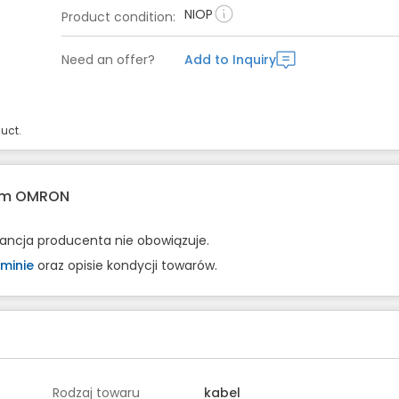
NIOP
Product condition
:
Need an offer?
Add to Inquiry
uct.
rem OMRON
rancja producenta nie obowiązuje.
minie
oraz opisie kondycji towarów.
Rodzaj towaru
kabel