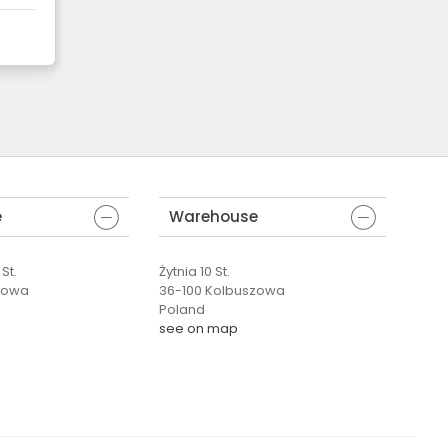
e
Warehouse
St.
Żytnia 10 St.
zowa
36-100 Kolbuszowa
Poland
see on map