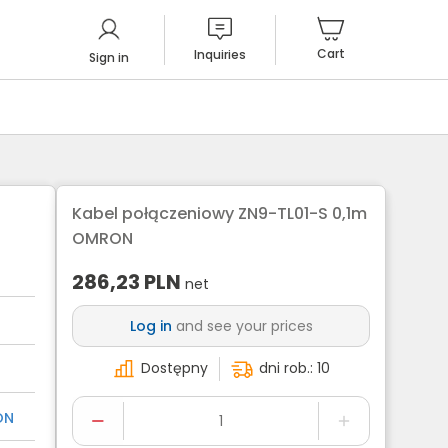
Cart
Inquiries
Sign in
Kabel połączeniowy ZN9-TL01-S 0,1m
OMRON
286,23
PLN
net
Log in
and see your prices
Dostępny
dni rob.: 10
ON