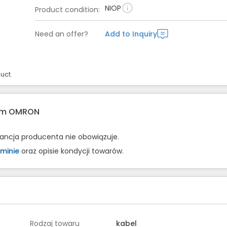
NIOP
Product condition
:
Need an offer?
Add to Inquiry
uct.
rem OMRON
rancja producenta nie obowiązuje.
minie
oraz opisie kondycji towarów.
Rodzaj towaru
kabel