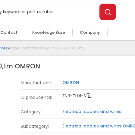
Contact
Knowledge Base
Company
ires
Kabel połączeniowy ZN9-TL01-S 0,1m
 0,1m OMRON
OMRON
Manufacturer
:
ZN9-TL01-S
ID producenta
:
Electrical cables and wires
Category
:
Electrical cables and wires
OMR
Subcategory
: