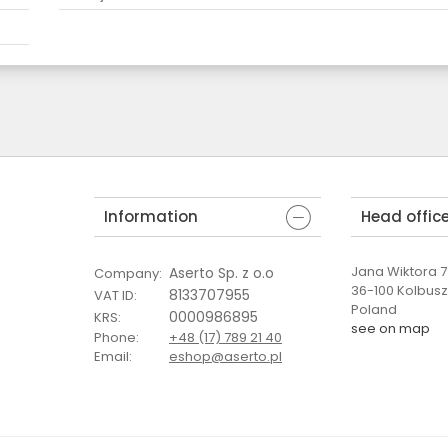
Information
Head offic
Jana Wiktora 7 
Aserto Sp. z o.o
Company
:
36-100 Kolbus
8133707955
VAT ID
:
Poland
0000986895
KRS
:
see on map
Phone
:
+48 (17) 789 21 40
Email
:
eshop@aserto.pl