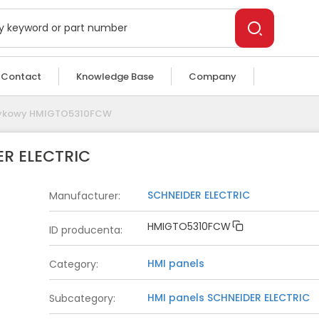
Technical Specs
Contact
Knowledge Base
Company
tykowy HMIGTO5310FCW
R ELECTRIC
SCHNEIDER ELECTRIC
Manufacturer
:
HMIGTO5310FCW
ID producenta
:
HMI panels
Category
:
HMI panels
SCHNEIDER ELECTRIC
Subcategory
: