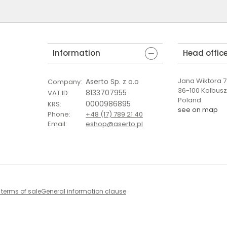
Information
Head offic
Jana Wiktora 7 
Aserto Sp. z o.o
Company
:
36-100 Kolbus
8133707955
VAT ID
:
Poland
0000986895
KRS
:
see on map
Phone
:
+48 (17) 789 21 40
Email
:
eshop@aserto.pl
 terms of sale
General information clause