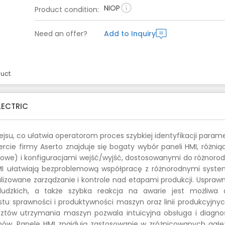
NIOP
Product condition
:
Need an offer?
Add to Inquiry
uct.
LECTRIC
rfejsu, co ułatwia operatorom proces szybkiej identyfikacji para
cie firmy Aserto znajduje się bogaty wybór paneli HMI, różniąc
kowe) i konfiguracjami wejść/wyjść, dostosowanymi do różnoro
HMI ułatwiają bezproblemową współpracę z różnorodnymi syst
lizowane zarządzanie i kontrole nad etapami produkcji. Usprawn
udzkich, a także szybka reakcja na awarie jest możliwa d
stu sprawności i produktywności maszyn oraz linii produkcyjnyc
sztów utrzymania maszyn pozwala intuicyjna obsługa i diagno
emów. Panele HMI znajdują zastosowanie w zróżnicowanych gałę