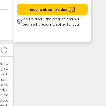
Inquire about product
Inquire about the product and our
team will prepare an offer for you!
metrów
y się
dnych
emami
ienie
zięki
h. Na
styka
ziach