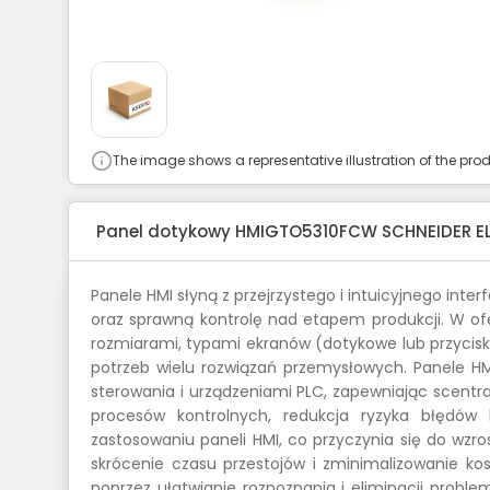
The image shows a representative illustration of the prod
Panel dotykowy HMIGTO5310FCW SCHNEIDER E
Panele HMI słyną z przejrzystego i intuicyjnego inte
oraz sprawną kontrolę nad etapem produkcji. W ofer
rozmiarami, typami ekranów (dotykowe lub przycis
potrzeb wielu rozwiązań przemysłowych. Panele 
sterowania i urządzeniami PLC, zapewniając scentra
procesów kontrolnych, redukcja ryzyka błędów l
zastosowaniu paneli HMI, co przyczynia się do wzro
skrócenie czasu przestojów i zminimalizowanie ko
poprzez ułatwianie rozpoznania i eliminacji probl