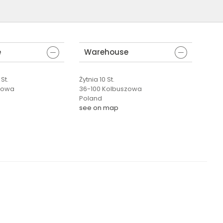
e
Warehouse
St.
Żytnia 10 St.
zowa
36-100 Kolbuszowa
Poland
see on map