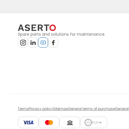
Spare parts and solutions for maintenance.
Terms
Privacy policy
Sitemap
General terms of purchase
General
PLN