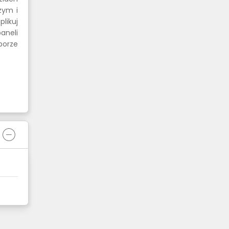
zym i
likuj
aneli
borze