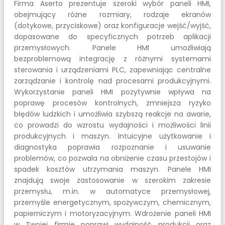
Firma Aserto prezentuje szeroki wybór paneli HMI,
obejmujący różne rozmiary, rodzaje ekranów
(dotykowe, przyciskowe) oraz konfiguracje wejść/wyjść,
dopasowane do specyficznych potrzeb aplikacji
przemysłowych. Panele HMI umożliwiają
bezproblemową integrację z różnymi systemami
sterowania i urządzeniami PLC, zapewniając centralne
zarządzanie i kontrolę nad procesami produkcyjnymi.
Wykorzystanie paneli HMI pozytywnie wpływa na
poprawę procesów kontrolnych, zmniejsza ryzyko
błędów ludzkich i umożliwia szybszą reakcje na awarie,
co prowadzi do wzrostu wydajności i możliwości linii
produkcyjnych i maszyn. Intuicyjne użytkowanie i
diagnostyka poprawia rozpoznanie i usuwanie
problemów, co pozwala na obniżenie czasu przestojów i
spadek kosztów utrzymania maszyn. Panele HMI
znajdują swoje zastosowanie w szerokim zakresie
przemysłu, m.in. w automatyce przemysłowej,
przemyśle energetycznym, spożywczym, chemicznym,
papierniczym i motoryzacyjnym. Wdrożenie paneli HMI
w Twojej firmie poprawi wydajność produkcji oraz