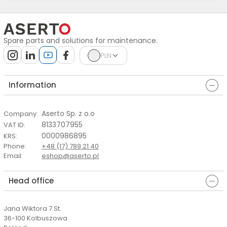
Spare parts and solutions for maintenance.
PLN
Information
Aserto Sp. z o.o
Company
:
8133707955
VAT ID
:
0000986895
KRS
:
Phone
:
+48 (17) 789 21 40
Email
:
eshop@aserto.pl
Head office
Jana Wiktora 7 St.
36-100 Kolbuszowa