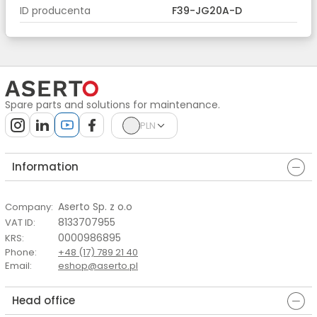
ID producenta
F39-JG20A-D
Spare parts and solutions for maintenance.
PLN
Information
Aserto Sp. z o.o
Company
:
8133707955
VAT ID
:
0000986895
KRS
:
Phone
:
+48 (17) 789 21 40
Email
:
eshop@aserto.pl
Head office