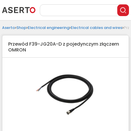
Aserto
Shop
Electrical engineering
Electrical cables and wires
Prz
Przewód F39-JG20A-D z pojedynczym złączem
OMRON