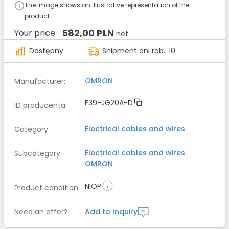
The image shows an illustrative representation of the
product.
582,00 PLN
Your price:
net
Dostępny
Shipment dni rob.: 10
OMRON
Manufacturer
:
F39-JG20A-D
ID producenta
:
Electrical cables and wires
Category
:
Electrical cables and wires
Subcategory
:
OMRON
NIOP
Product condition
:
Need an offer?
Add to Inquiry