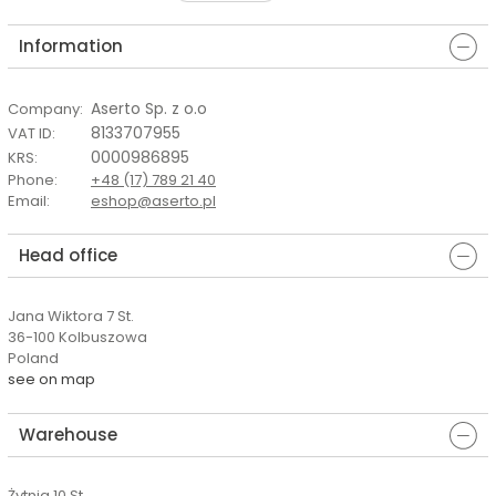
Information
Aserto Sp. z o.o
Company
:
8133707955
VAT ID
:
0000986895
KRS
:
Phone
:
+48 (17) 789 21 40
Email
:
eshop@aserto.pl
Head office
Jana Wiktora 7 St.
36-100 Kolbuszowa
Poland
see on map
Warehouse
Żytnia 10 St.