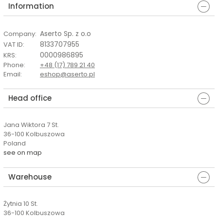
Information
Aserto Sp. z o.o
Company
:
8133707955
VAT ID
:
0000986895
KRS
:
Phone
:
+48 (17) 789 21 40
Email
:
eshop@aserto.pl
Head office
Jana Wiktora 7 St.
36-100 Kolbuszowa
Poland
see on map
Warehouse
Żytnia 10 St.
36-100 Kolbuszowa