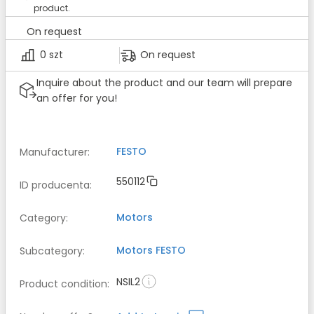
product.
On request
0 szt
On request
Inquire about the product and our team will prepare
an offer for you!
FESTO
Manufacturer
:
550112
ID producenta
:
Motors
Category
:
Motors
FESTO
Subcategory
:
NSIL2
Product condition
: