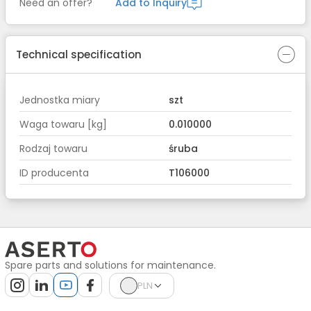
Need an offer?
Add to Inquiry
Technical specification
Jednostka miary
szt
Waga towaru [kg]
0.010000
Rodzaj towaru
śruba
ID producenta
T106000
Spare parts and solutions for maintenance.
PLN