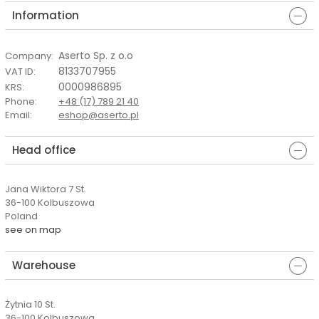
Information
Aserto Sp. z o.o
Company
:
8133707955
VAT ID
:
0000986895
KRS
:
Phone
:
+48 (17) 789 21 40
Email
:
eshop@aserto.pl
Head office
Jana Wiktora 7 St.
36-100 Kolbuszowa
Poland
see on map
Warehouse
Żytnia 10 St.
36-100 Kolbuszowa