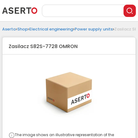
Aserto
Shop
Electrical engineering
Power supply units
Zasilacz S
Zasilacz S82S-7728 OMRON
The image shows an illustrative representation of the