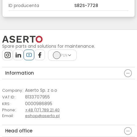
ID producenta
S82S-7728
Spare parts and solutions for maintenance.
PLN
Information
Aserto Sp. z o.o
Company
:
8133707955
VAT ID
:
0000986895
KRS
:
Phone
:
+48 (17) 789 21 40
Email
:
eshop@aserto.pl
Head office