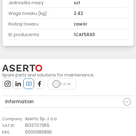
Jednostka miary
szt
Waga towaru [kg]
2.42
Rodzaj towaru
zawór
ID producenta
1CAF5840
Spare parts and solutions for maintenance.
PLN
Information
Aserto Sp. z o.o
Company
:
8133707955
VAT ID
:
0000986895
KRS
: