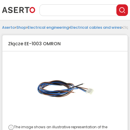
Aserto
Shop
Electrical engineering
Electrical cables and wires
Złą
Złącze EE-1003 OMRON
The image shows an illustrative representation of the