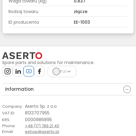
Waga towaru [kg]
0.837
Rodzaj towaru
złącze
ID producenta
EE-1003
Spare parts and solutions for maintenance.
PLN
Information
Aserto Sp. z o.o
Company
:
8133707955
VAT ID
:
0000986895
KRS
:
Phone
:
+48 (17) 789 21 40
Email
:
eshop@aserto.pl