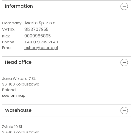
Information
Aserto Sp. z o.o
Company
:
8133707955
VAT ID
:
0000986895
KRS
:
Phone
:
+48 (17) 789 21 40
Email
:
eshop@aserto.pl
Head office
Jana Wiktora 7 St.
36-100 Kolbuszowa
Poland
see on map
Warehouse
Żytnia 10 St.
36-100 Kolbuszowa