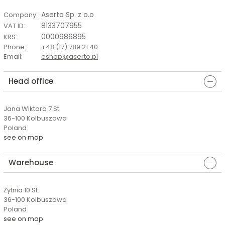
Aserto Sp. z o.o
Company
:
8133707955
VAT ID
:
0000986895
KRS
:
Phone
:
+48 (17) 789 21 40
Email
:
eshop@aserto.pl
Head office
Jana Wiktora 7 St.
36-100 Kolbuszowa
Poland
see on map
Warehouse
Żytnia 10 St.
36-100 Kolbuszowa
Poland
see on map