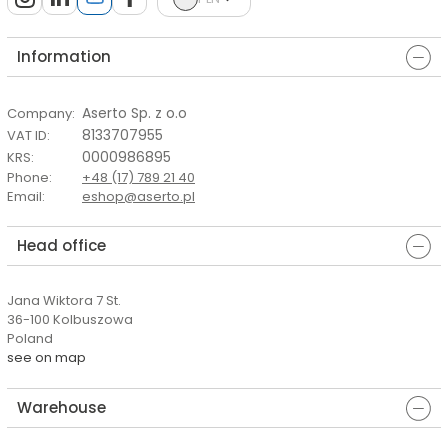
Information
Aserto Sp. z o.o
Company
:
8133707955
VAT ID
:
0000986895
KRS
:
Phone
:
+48 (17) 789 21 40
Email
:
eshop@aserto.pl
Head office
Jana Wiktora 7 St.
36-100 Kolbuszowa
Poland
see on map
Warehouse