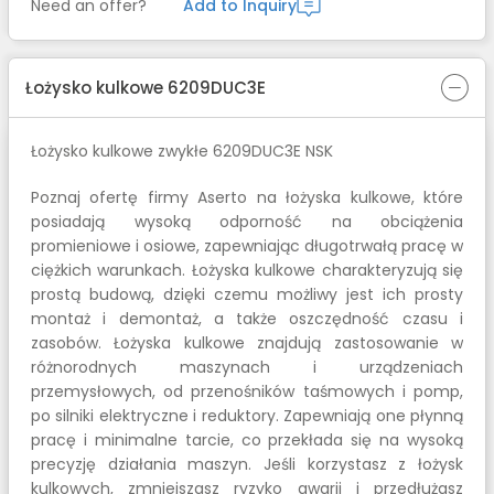
Need an offer?
Add to Inquiry
Łożysko kulkowe 6209DUC3E
Łożysko kulkowe zwykłe 6209DUC3E NSK
Poznaj ofertę firmy Aserto na łożyska kulkowe, które
posiadają wysoką odporność na obciążenia
promieniowe i osiowe, zapewniając długotrwałą pracę w
ciężkich warunkach. Łożyska kulkowe charakteryzują się
prostą budową, dzięki czemu możliwy jest ich prosty
montaż i demontaż, a także oszczędność czasu i
zasobów. Łożyska kulkowe znajdują zastosowanie w
różnorodnych maszynach i urządzeniach
przemysłowych, od przenośników taśmowych i pomp,
po silniki elektryczne i reduktory. Zapewniają one płynną
pracę i minimalne tarcie, co przekłada się na wysoką
precyzję działania maszyn. Jeśli korzystasz z łożysk
kulkowych, zmniejszasz ryzyko awarii i przedłużasz