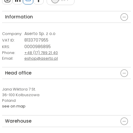
Information
Aserto Sp. z o.o
Company
:
8133707955
VAT ID
:
0000986895
KRS
:
Phone
:
+48 (17) 789 21 40
Email
:
eshop@aserto.pl
Head office
Jana Wiktora 7 St.
36-100 Kolbuszowa
Poland
see on map
Warehouse