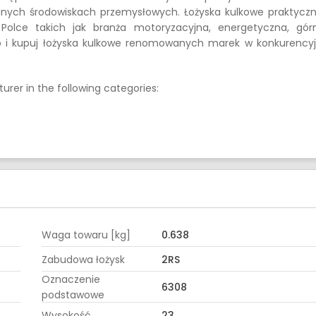
udnych środowiskach przemysłowych. Łożyska kulkowe praktyczn
lce takich jak branża motoryzacyjna, energetyczna, górn
to i kupuj łożyska kulkowe renomowanych marek w konkurency
urer in the following categories:
Waga towaru [kg]
0.638
Zabudowa łożysk
2RS
Oznaczenie
6308
podstawowe
Wysokość
23