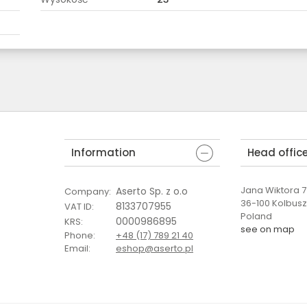
Information
Head offic
Jana Wiktora 7 
Aserto Sp. z o.o
Company
:
36-100 Kolbus
8133707955
VAT ID
:
Poland
0000986895
KRS
:
see on map
Phone
:
+48 (17) 789 21 40
Email
:
eshop@aserto.pl