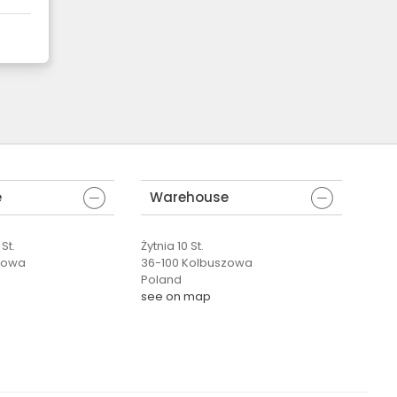
e
Warehouse
St.
Żytnia 10 St.
zowa
36-100 Kolbuszowa
Poland
see on map