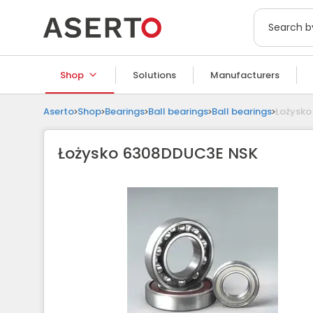
Description
Shop
Solutions
Manufacturers
Aserto
Shop
Bearings
Ball bearings
Ball bearings
Łożysk
Łożysko 6308DDUC3E NSK