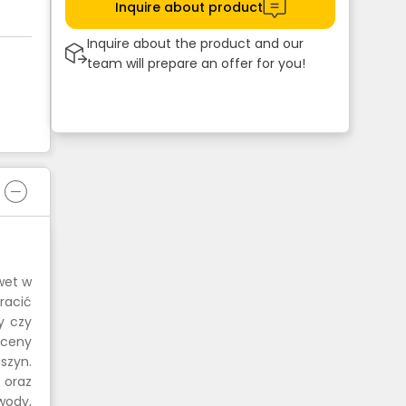
Inquire about product
Inquire about the product and our
team will prepare an offer for you!
wet w
racić
y czy
 ceny
szyn.
 oraz
wody,