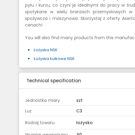
pyłu i kurzu, co czyni je idealnymi do pracy w tr
spotykane w wielu branżach przemysłowych w Po
spożywcza i maszynowa. Skorzystaj z oferty Aser
cenach!
You will also find many products from this manufact
Łożyska NSK
Łożyska kulkowe NSK
Technical specification
Jednostka miary
szt
Luz
C3
Rodzaj towaru
łożysko
Wymiar wewnętrzny
40