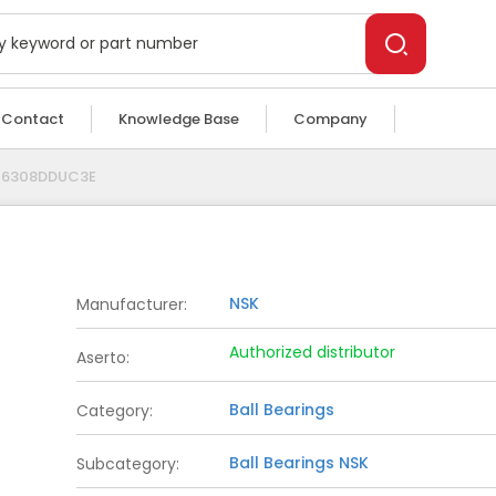
Technical Specs
Contact
Knowledge Base
Company
o 6308DDUC3E
NSK
Manufacturer
:
Authorized distributor
Aserto
:
Ball Bearings
Category
:
Ball Bearings
NSK
Subcategory
: