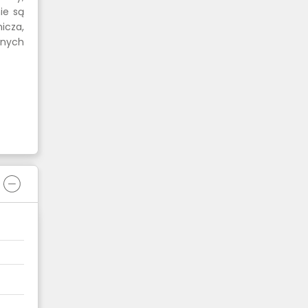
ie są
icza,
jnych