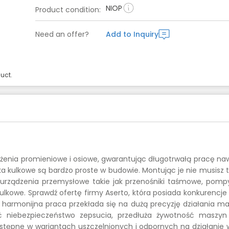
NIOP
Product condition
:
Need an offer?
Add to Inquiry
uct.
żenia promieniowe i osiowe, gwarantując długotrwałą pracę na
kulkowe są bardzo proste w budowie. Montując je nie musisz t
 i urządzenia przemysłowe takie jak przenośniki taśmowe, pomp
kulkowe. Sprawdź ofertę firmy Aserto, która posiada konkurencje
m harmonijna praca przekłada się na dużą precyzję działania ma
ć niebezpieczeństwo zepsucia, przedłuża żywotność maszyn
dostępne w wariantach uszczelnionych i odpornych na działanie 