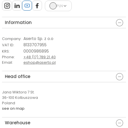
PLN
Information
Aserto Sp. z o.o
Company
:
8133707955
VAT ID
:
0000986895
KRS
:
Phone
:
+48 (17) 789 21 40
Email
:
eshop@aserto.pl
Head office
Jana Wiktora 7 St.
36-100 Kolbuszowa
Poland
see on map
Warehouse