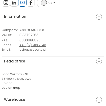
PLN
Information
Aserto Sp. z o.o
Company
:
8133707955
VAT ID
:
0000986895
KRS
:
Phone
:
+48 (17) 789 21 40
Email
:
eshop@aserto.pl
Head office
Jana Wiktora 7 St.
36-100 Kolbuszowa
Poland
see on map
Warehouse