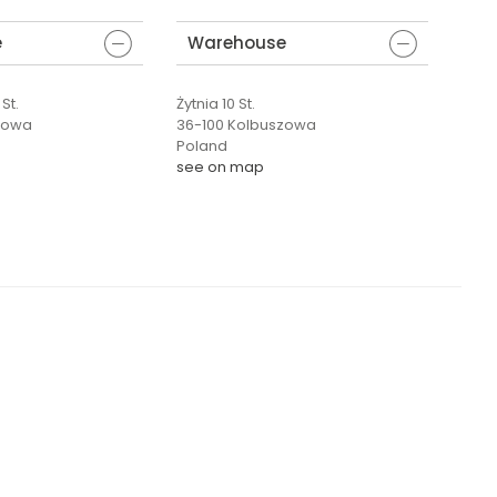
e
Warehouse
St.
Żytnia 10 St.
zowa
36-100 Kolbuszowa
Poland
see on map