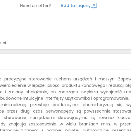
Need an offer?
Add to Inquiry
uct.
a precyzyjne sterowanie ruchem urządzeń i maszyn. Zapew
wierciedlenie w lepszej jakości produktu końcowego i redukcji bł
e i zmiany obciążenia, co znacząco zwiększa wydajność ma
owane intuicyjne interfejsy użytkownika i oprogramowanie, 
minimalizują przestoje produkcyjne, charakteryzują się w
acę przez długi czas. Serwonapędy są powszechnie stosow
e sterowanie narzędziami skrawającymi, są również klucz
dy znajdują zastosowanie w wielu branżach m.in. w prze
armaceutycznym i ogólnie pojętej automatyce przemysł