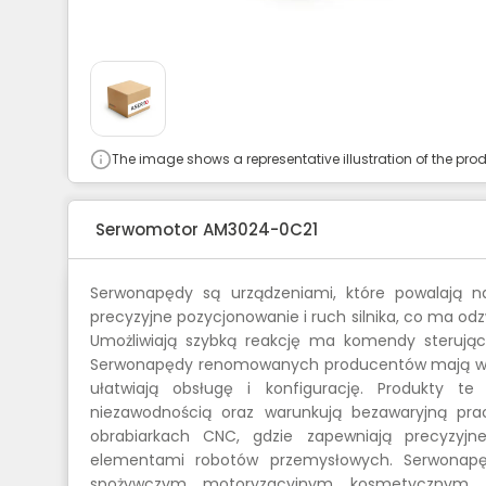
The image shows a representative illustration of the prod
Serwomotor AM3024-0C21
Serwonapędy są urządzeniami, które powalają n
precyzyjne pozycjonowanie i ruch silnika, co ma odz
Umożliwiają szybką reakcję ma komendy sterując
Serwonapędy renomowanych producentów mają wbud
ułatwiają obsługę i konfigurację. Produkty te 
niezawodnością oraz warunkują bezawaryjną pr
obrabiarkach CNC, gdzie zapewniają precyzyjn
elementami robotów przemysłowych. Serwonapę
spożywczym, motoryzacyjnym, kosmetycznym, f