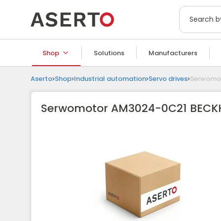
Description
Shop
Solutions
Manufacturers
Aserto
Shop
Industrial automation
Servo drives
Serwomo
Serwomotor AM3024-0C21 BECK