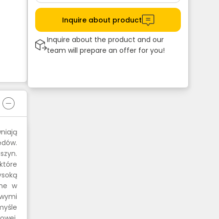
Inquire about product
Inquire about the product and our
team will prepare an offer for you!
niają
ędów.
szyn.
które
ysoką
ane w
owymi
myśle
owej.