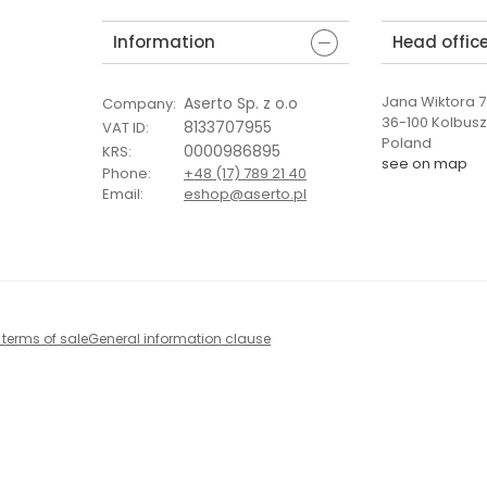
Information
Head offic
Jana Wiktora 7 
Aserto Sp. z o.o
Company
:
36-100 Kolbus
8133707955
VAT ID
:
Poland
0000986895
KRS
:
see on map
Phone
:
+48 (17) 789 21 40
Email
:
eshop@aserto.pl
 terms of sale
General information clause