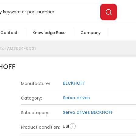
Technical Specs
Contact
Knowledge Base
Company
tor AM3024-0C21
HOFF
BECKHOFF
Manufacturer
:
Servo drives
Category
:
Servo drives
BECKHOFF
Subcategory
:
USI
Product condition
: